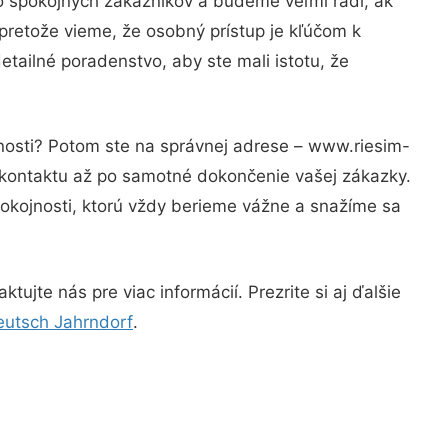
o spokojných zákazníkov a budeme veľmi radi, ak
pretože vieme, že osobný prístup je kľúčom k
tailné poradenstvo, aby ste mali istotu, že
znosti? Potom ste na správnej adrese – www.riesim-
 kontaktu až po samotné dokončenie vašej zákazky.
spokojnosti, ktorú vždy berieme vážne a snažíme sa
ujte nás pre viac informácií. Prezrite si aj ďalšie
eutsch Jahrndorf
.