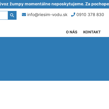
umpy momentálne neposkytujeme. Za pochopenie ďa
Search Button
info@riesim-vodu.sk
0910 378 830
O NÁS
KONTAKT