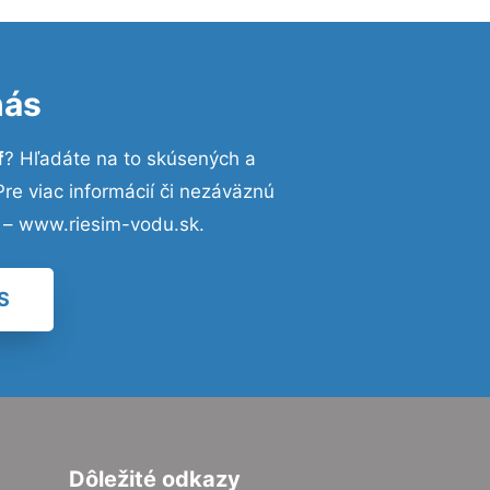
nás
f
? Hľadáte na to skúsených a
e viac informácií či nezáväznú
 – www.riesim-vodu.sk.
S
Dôležité odkazy