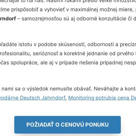
nechajte to na nás. Našimi rukami prešlo veľké množstv
žíme prispôsobiť a vyhovieť v maximálnej možnej miere, 
hrndorf
– samozrejmosťou sú aj odborné konzultácie či de
ľadáte istotu v podobe skúseností, odbornosti a precí
ofesionalitu, serióznosť a korektné jednanie od prvého
čas spolupráce, ale aj v prípade riešenia prípadnej ne
 nami sa o výsledok nemusíte obávať. Neváhajte a kontakt
odárne Deutsch Jahrndorf
,
Monitoring potrubia cena D
POŽIADAŤ O CENOVÚ PONUKU