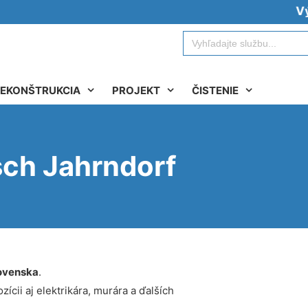
Vývoz ž
Search
for:
EKONŠTRUKCIA
PROJEKT
ČISTENIE
sch Jahrndorf
ovenska
.
ícii aj elektrikára, murára a ďalších