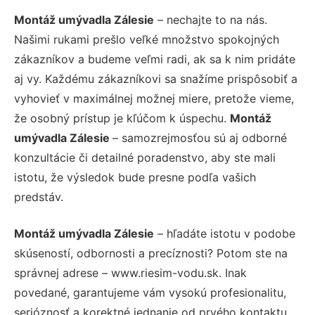
Montáž umývadla Zálesie
– nechajte to na nás.
Našimi rukami prešlo veľké množstvo spokojných
zákazníkov a budeme veľmi radi, ak sa k nim pridáte
aj vy. Každému zákazníkovi sa snažíme prispôsobiť a
vyhovieť v maximálnej možnej miere, pretože vieme,
že osobný prístup je kľúčom k úspechu.
Montáž
umývadla Zálesie
– samozrejmosťou sú aj odborné
konzultácie či detailné poradenstvo, aby ste mali
istotu, že výsledok bude presne podľa vašich
predstáv.
Montáž umývadla Zálesie
– hľadáte istotu v podobe
skúseností, odbornosti a precíznosti? Potom ste na
správnej adrese – www.riesim-vodu.sk. Inak
povedané, garantujeme vám vysokú profesionalitu,
serióznosť a korektné jednanie od prvého kontaktu