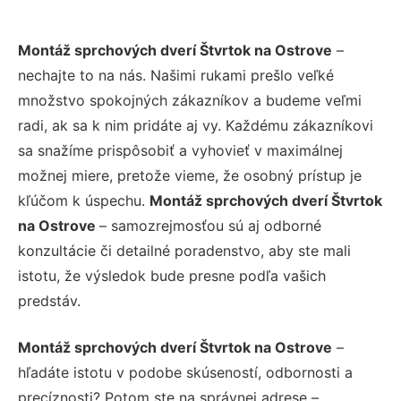
Montáž sprchových dverí Štvrtok na Ostrove
–
nechajte to na nás. Našimi rukami prešlo veľké
množstvo spokojných zákazníkov a budeme veľmi
radi, ak sa k nim pridáte aj vy. Každému zákazníkovi
sa snažíme prispôsobiť a vyhovieť v maximálnej
možnej miere, pretože vieme, že osobný prístup je
kľúčom k úspechu.
Montáž sprchových dverí Štvrtok
na Ostrove
– samozrejmosťou sú aj odborné
konzultácie či detailné poradenstvo, aby ste mali
istotu, že výsledok bude presne podľa vašich
predstáv.
Montáž sprchových dverí Štvrtok na Ostrove
–
hľadáte istotu v podobe skúseností, odbornosti a
precíznosti? Potom ste na správnej adrese –