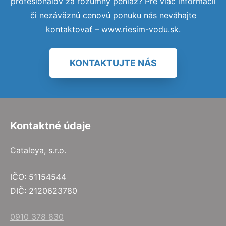
profesionálov za rozumný peniaz? Pre viac informácií
či nezáväznú cenovú ponuku nás neváhajte
kontaktovať – www.riesim-vodu.sk.
KONTAKTUJTE NÁS
Kontaktné údaje
Cataleya, s.r.o.
IČO: 51154544
DIČ: 2120623780
0910 378 830