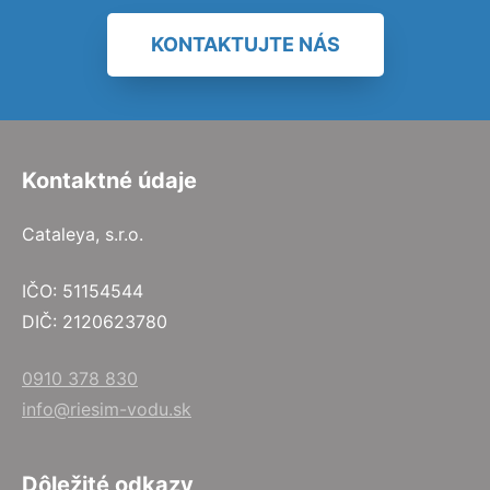
KONTAKTUJTE NÁS
Kontaktné údaje
Cataleya, s.r.o.
IČO: 51154544
DIČ: 2120623780
0910 378 830
info@riesim-vodu.sk
Dôležité odkazy