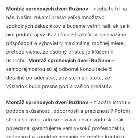
Montáž sprchových dverí Ružinov
– nechajte to na
nás. Našimi rukami prešlo veľké množstvo
spokojných zákazníkov a budeme veľmi radi, ak sa k
nim pridáte aj vy. Každému zákazníkovi sa snažíme
prispôsobiť a vyhovieť v maximálnej možnej miere,
pretože vieme, že osobný prístup je kľúčom k
úspechu.
Montáž sprchových dverí Ružinov
–
samozrejmosťou sú aj odborné konzultácie či
detailné poradenstvo, aby ste mali istotu, že
výsledok bude presne podľa vašich predstáv.
Montáž sprchových dverí Ružinov
– hľadáte istotu v
podobe skúseností, odbornosti a precíznosti? Potom
ste na správnej adrese – www.riesim-vodu.sk. Inak
povedané, garantujeme vám vysokú profesionalitu,
serióznosť a korektné jednanie od prvého kontaktu