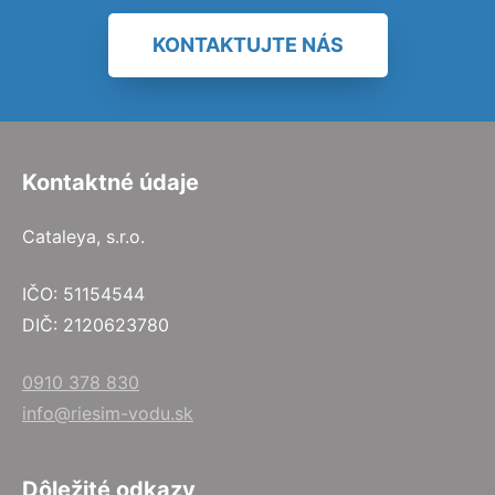
KONTAKTUJTE NÁS
Kontaktné údaje
Cataleya, s.r.o.
IČO: 51154544
DIČ: 2120623780
0910 378 830
info@riesim-vodu.sk
Dôležité odkazy