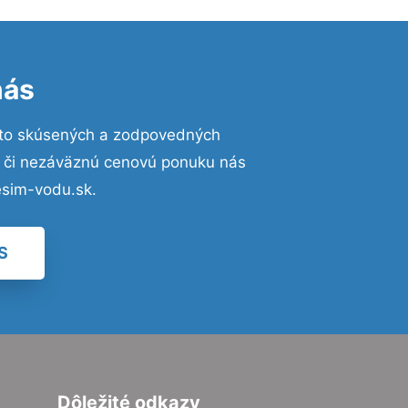
nás
 to skúsených a zodpovedných
ií či nezáväznú cenovú ponuku nás
esim-vodu.sk.
S
Dôležité odkazy