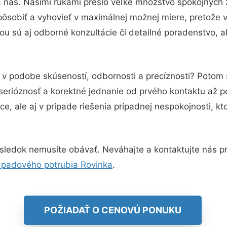
a nás. Našimi rukami prešlo veľké množstvo spokojných 
pôsobiť a vyhovieť v maximálnej možnej miere, pretože 
u sú aj odborné konzultácie či detailné poradenstvo, a
u v podobe skúseností, odbornosti a precíznosti? Potom
serióznosť a korektné jednanie od prvého kontaktu až 
e, ale aj v prípade riešenia prípadnej nespokojnosti, kt
sledok nemusíte obávať. Neváhajte a kontaktujte nás pre 
odpadového potrubia Rovinka
.
POŽIADAŤ O CENOVÚ PONUKU