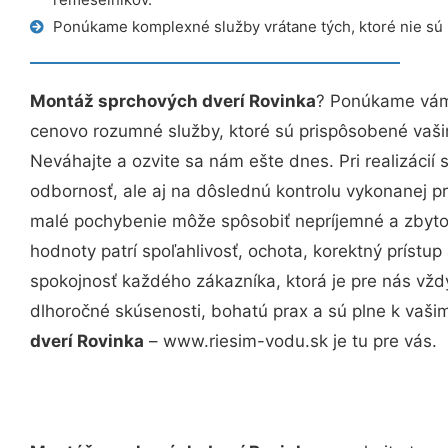
Ponúkame komplexné služby vrátane tých, ktoré nie sú
Montáž sprchových dverí Rovinka
? Ponúkame vám 
cenovo rozumné služby, ktoré sú prispôsobené vaš
Neváhajte a ozvite sa nám ešte dnes. Pri realizácií
odbornosť, ale aj na dôslednú kontrolu vykonanej p
malé pochybenie môže spôsobiť nepríjemné a zbyto
hodnoty patrí spoľahlivosť, ochota, korektný príst
spokojnosť každého zákazníka, ktorá je pre nás vžd
dlhoročné skúsenosti, bohatú prax a sú plne k vaš
dverí Rovinka
– www.riesim-vodu.sk je tu pre vás.