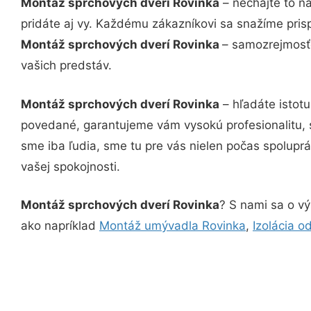
Montáž sprchových dverí Rovinka
– nechajte to n
pridáte aj vy. Každému zákazníkovi sa snažíme pris
Montáž sprchových dverí Rovinka
– samozrejmosťo
vašich predstáv.
Montáž sprchových dverí Rovinka
– hľadáte istot
povedané, garantujeme vám vysokú profesionalitu, 
sme iba ľudia, sme tu pre vás nielen počas spoluprác
vašej spokojnosti.
Montáž sprchových dverí Rovinka
? S nami sa o vý
ako napríklad
Montáž umývadla Rovinka
,
Izolácia 