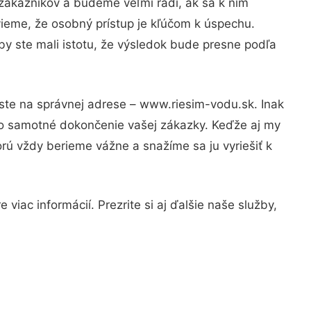
zákazníkov a budeme veľmi radi, ak sa k nim
vieme, že osobný prístup je kľúčom k úspechu.
by ste mali istotu, že výsledok bude presne podľa
 ste na správnej adrese – www.riesim-vodu.sk. Inak
po samotné dokončenie vašej zákazky. Keďže aj my
orú vždy berieme vážne a snažíme sa ju vyriešiť k
viac informácií. Prezrite si aj ďalšie naše služby,