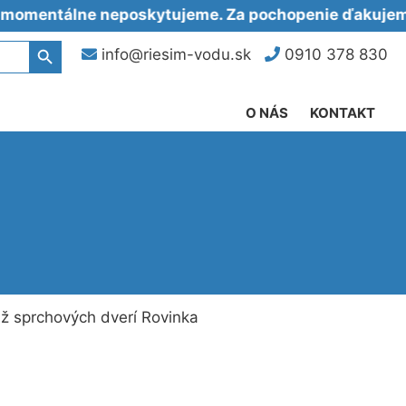
álne neposkytujeme. Za pochopenie ďakujeme.
Search Button
info@riesim-vodu.sk
0910 378 830
O NÁS
KONTAKT