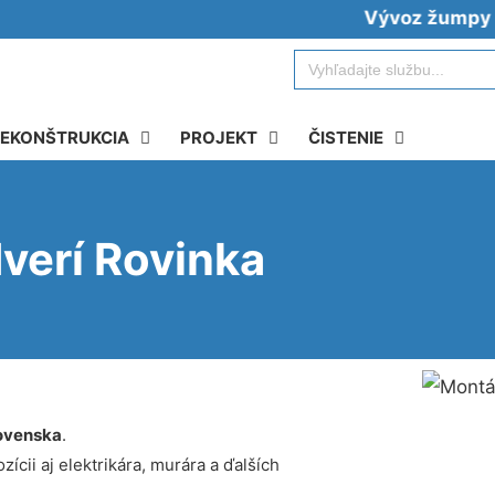
Vývoz žumpy moment
Search
for:
EKONŠTRUKCIA
PROJEKT
ČISTENIE
verí Rovinka
ovenska
.
ícii aj elektrikára, murára a ďalších