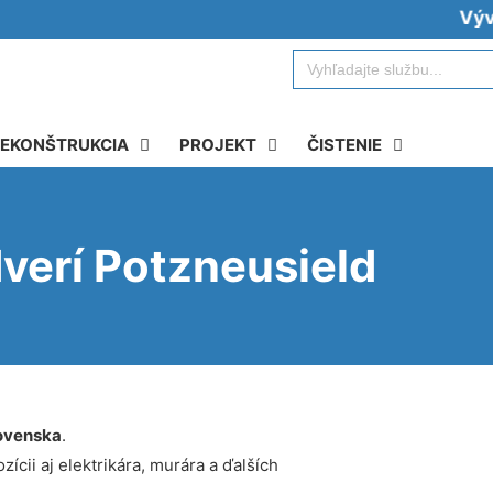
Vývoz žu
Search
for:
EKONŠTRUKCIA
PROJEKT
ČISTENIE
verí Potzneusield
ovenska
.
ícii aj elektrikára, murára a ďalších