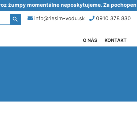
mpy momentálne neposkytujeme. Za pochopenie ďak
Search Button
info@riesim-vodu.sk
0910 378 830
O NÁS
KONTAKT