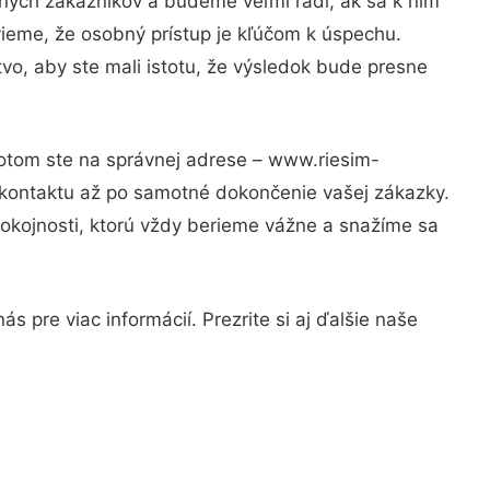
ných zákazníkov a budeme veľmi radi, ak sa k nim
vieme, že osobný prístup je kľúčom k úspechu.
vo, aby ste mali istotu, že výsledok bude presne
Potom ste na správnej adrese – www.riesim-
 kontaktu až po samotné dokončenie vašej zákazky.
spokojnosti, ktorú vždy berieme vážne a snažíme sa
 pre viac informácií. Prezrite si aj ďalšie naše