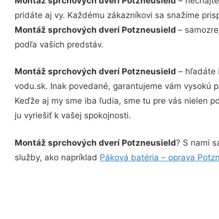
Montáž sprchových dverí Potzneusield
– nechajte
pridáte aj vy. Každému zákazníkovi sa snažíme pris
Montáž sprchových dverí Potzneusield
– samozrej
podľa vašich predstáv.
Montáž sprchových dverí Potzneusield
– hľadáte 
vodu.sk. Inak povedané, garantujeme vám vysokú pr
Keďže aj my sme iba ľudia, sme tu pre vás nielen po
ju vyriešiť k vašej spokojnosti.
Montáž sprchových dverí Potzneusield
? S nami sa
služby, ako napríklad
Páková batéria – oprava Potz