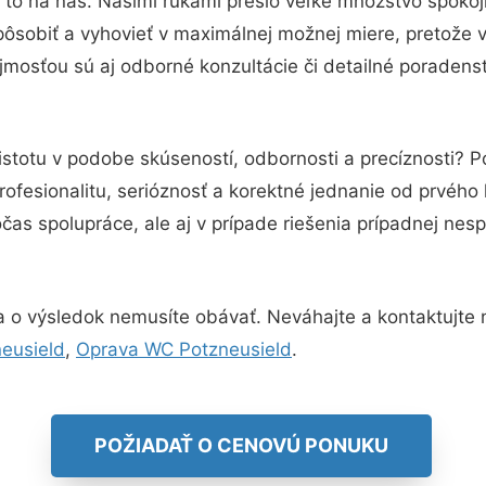
 to na nás. Našimi rukami prešlo veľké množstvo spokoj
pôsobiť a vyhovieť v maximálnej možnej miere, pretože 
mosťou sú aj odborné konzultácie či detailné poradenst
istotu v podobe skúseností, odbornosti a precíznosti? 
ofesionalitu, serióznosť a korektné jednanie od prvého
čas spolupráce, ale aj v prípade riešenia prípadnej ne
 o výsledok nemusíte obávať. Neváhajte a kontaktujte nás
neusield
,
Oprava WC Potzneusield
.
POŽIADAŤ O CENOVÚ PONUKU