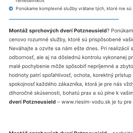
remeselníkov.
Ponúkame komplexné služby vrátane tých, ktoré nie sú
Montáž sprchových dverí Potzneusield
? Ponúkame
cenovo rozumné služby, ktoré sú prispôsobené vaš
Neváhajte a ozvite sa nám ešte dnes. Pri realizácií
odbornosť, ale aj na dôslednú kontrolu vykonanej p
malé pochybenie môže spôsobiť nepríjemné a zbyto
hodnoty patrí spoľahlivosť, ochota, korektný príst
spokojnosť každého zákazníka, ktorá je pre nás vžd
dlhoročné skúsenosti, bohatú prax a sú plne k vaš
dverí Potzneusield
– www.riesim-vodu.sk je tu pre 