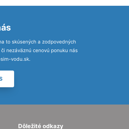
nás
na to skúsených a zodpovedných
ií či nezáväznú cenovú ponuku nás
esim-vodu.sk.
S
Dôležité odkazy