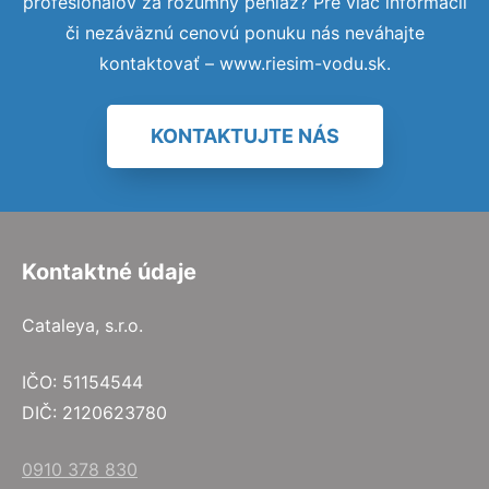
profesionálov za rozumný peniaz? Pre viac informácií
či nezáväznú cenovú ponuku nás neváhajte
kontaktovať – www.riesim-vodu.sk.
KONTAKTUJTE NÁS
Kontaktné údaje
Cataleya, s.r.o.
IČO: 51154544
DIČ: 2120623780
0910 378 830