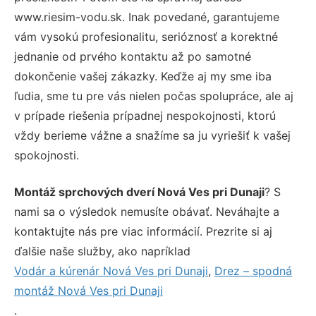
www.riesim-vodu.sk. Inak povedané, garantujeme
vám vysokú profesionalitu, serióznosť a korektné
jednanie od prvého kontaktu až po samotné
dokončenie vašej zákazky. Keďže aj my sme iba
ľudia, sme tu pre vás nielen počas spolupráce, ale aj
v prípade riešenia prípadnej nespokojnosti, ktorú
vždy berieme vážne a snažíme sa ju vyriešiť k vašej
spokojnosti.
Montáž sprchových dverí Nová Ves pri Dunaji
? S
nami sa o výsledok nemusíte obávať. Neváhajte a
kontaktujte nás pre viac informácií. Prezrite si aj
ďalšie naše služby, ako napríklad
Vodár a kúrenár Nová Ves pri Dunaji
,
Drez – spodná
montáž Nová Ves pri Dunaji
.