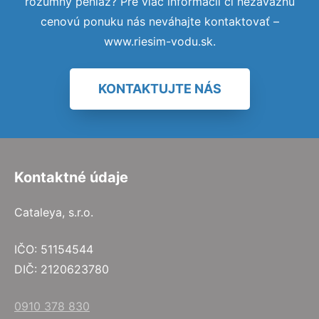
rozumný peniaz? Pre viac informácií či nezáväznú
cenovú ponuku nás neváhajte kontaktovať –
www.riesim-vodu.sk.
KONTAKTUJTE NÁS
Kontaktné údaje
Cataleya, s.r.o.
IČO: 51154544
DIČ: 2120623780
0910 378 830