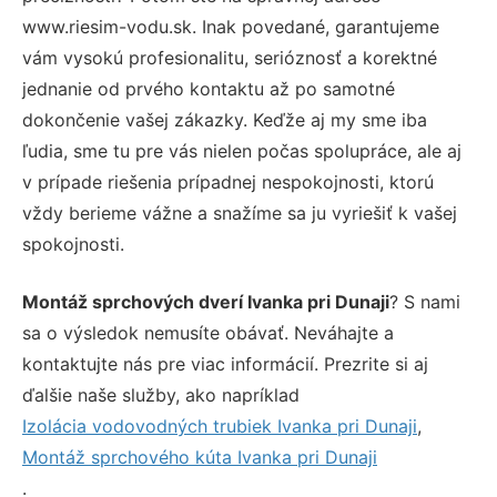
www.riesim-vodu.sk. Inak povedané, garantujeme
vám vysokú profesionalitu, serióznosť a korektné
jednanie od prvého kontaktu až po samotné
dokončenie vašej zákazky. Keďže aj my sme iba
ľudia, sme tu pre vás nielen počas spolupráce, ale aj
v prípade riešenia prípadnej nespokojnosti, ktorú
vždy berieme vážne a snažíme sa ju vyriešiť k vašej
spokojnosti.
Montáž sprchových dverí Ivanka pri Dunaji
? S nami
sa o výsledok nemusíte obávať. Neváhajte a
kontaktujte nás pre viac informácií. Prezrite si aj
ďalšie naše služby, ako napríklad
Izolácia vodovodných trubiek Ivanka pri Dunaji
,
Montáž sprchového kúta Ivanka pri Dunaji
.