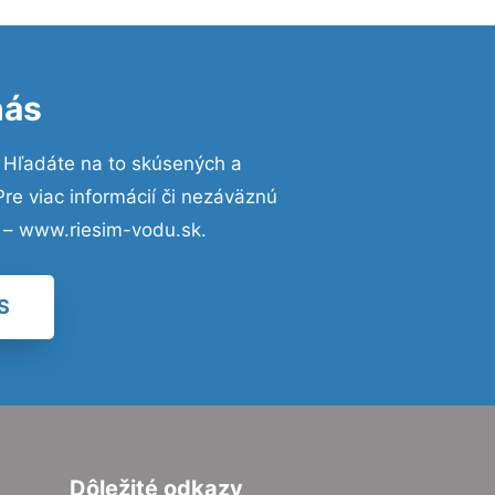
nás
 Hľadáte na to skúsených a
e viac informácií či nezáväznú
 – www.riesim-vodu.sk.
S
Dôležité odkazy