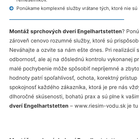
Ponúkame komplexné služby vrátane tých, ktoré nie sú
Montáž sprchových dverí Engelhartstetten
? Ponú
zároveň cenovo rozumné služby, ktoré sú prispôso
Neváhajte a ozvite sa nám ešte dnes. Pri realizácií
odbornosť, ale aj na dôslednú kontrolu vykonanej p
malé pochybenie môže spôsobiť nepríjemné a zbyto
hodnoty patrí spoľahlivosť, ochota, korektný príst
spokojnosť každého zákazníka, ktorá je pre nás vžd
dlhoročné skúsenosti, bohatú prax a sú plne k vaš
dverí Engelhartstetten
– www.riesim-vodu.sk je tu 