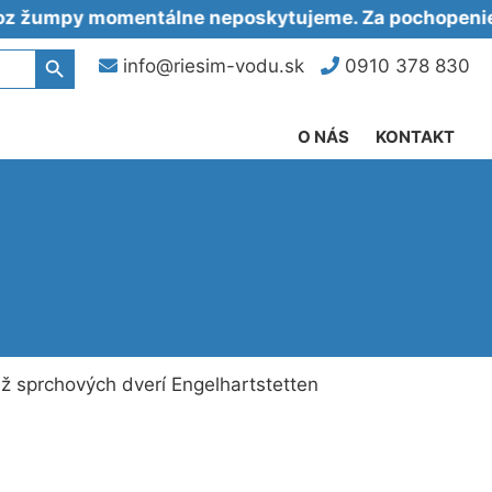
y momentálne neposkytujeme. Za pochopenie ďaku
Search Button
info@riesim-vodu.sk
0910 378 830
O NÁS
KONTAKT