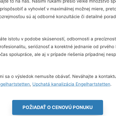
ajte to na nás. Našimi rukami prešlo veľké množstvo sp
prispôsobiť a vyhovieť v maximálnej možnej miere, pret
zrejmosťou sú aj odborné konzultácie či detailné porad
áte istotu v podobe skúseností, odbornosti a precíznos
ofesionalitu, serióznosť a korektné jednanie od prvého
čas spolupráce, ale aj v prípade riešenia prípadnej ne
mi sa o výsledok nemusíte obávať. Neváhajte a kontaktujte
gelhartstetten
,
Upchatá kanalizácia Engelhartstetten
.
POŽIADAŤ O CENOVÚ PONUKU