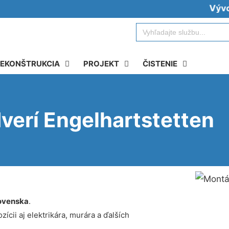
Vývoz žump
Search
for:
EKONŠTRUKCIA
PROJEKT
ČISTENIE
verí Engelhartstetten
ovenska
.
ícii aj elektrikára, murára a ďalších