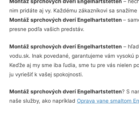
Montáž sprchových dverí Engelhartstetten
– nech
nim pridáte aj vy. Každému zákazníkovi sa snažíme 
Montáž sprchových dverí Engelhartstetten
– samo
presne podľa vašich predstáv.
Montáž sprchových dverí Engelhartstetten
– hľad
vodu.sk. Inak povedané, garantujeme vám vysokú pr
Keďže aj my sme iba ľudia, sme tu pre vás nielen po
ju vyriešiť k vašej spokojnosti.
Montáž sprchových dverí Engelhartstetten
? S na
naše služby, ako napríklad
Oprava vane smaltom En