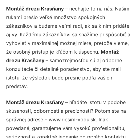
Montáž drezu Krasňany
– nechajte to na nás. Našimi
rukami prešlo veľké množstvo spokojných
zákazníkov a budeme veľmi radi, ak sa k nim pridáte
aj vy. Každému zákazníkovi sa snažíme prispôsobiť a
vyhovieť v maximálnej možnej miere, pretože vieme,
že osobný prístup je kľúčom k úspechu.
Montáž
drezu Krasňany
– samozrejmosťou sú aj odborné
konzultácie či detailné poradenstvo, aby ste mali
istotu, že výsledok bude presne podľa vašich
predstáv.
Montáž drezu Krasňany
– hľadáte istotu v podobe
skúseností, odbornosti a precíznosti? Potom ste na
správnej adrese – www.riesim-vodu.sk. Inak
povedané, garantujeme vám vysokú profesionalitu,
serióznosť a korektné jednanie od prvého kontaktu