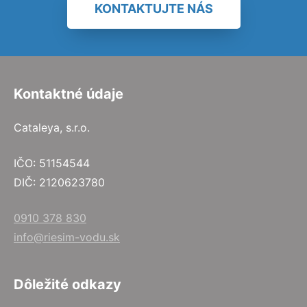
KONTAKTUJTE NÁS
Kontaktné údaje
Cataleya, s.r.o.
IČO: 51154544
DIČ: 2120623780
0910 378 830
info@riesim-vodu.sk
Dôležité odkazy