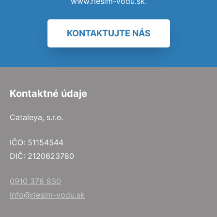
www.riesim-vodu.sk.
KONTAKTUJTE NÁS
Kontaktné údaje
Cataleya, s.r.o.
IČO: 51154544
DIČ: 2120623780
0910 378 830
info@riesim-vodu.sk