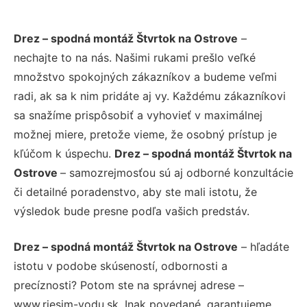
Drez – spodná montáž Štvrtok na Ostrove
–
nechajte to na nás. Našimi rukami prešlo veľké
množstvo spokojných zákazníkov a budeme veľmi
radi, ak sa k nim pridáte aj vy. Každému zákazníkovi
sa snažíme prispôsobiť a vyhovieť v maximálnej
možnej miere, pretože vieme, že osobný prístup je
kľúčom k úspechu.
Drez – spodná montáž Štvrtok na
Ostrove
– samozrejmosťou sú aj odborné konzultácie
či detailné poradenstvo, aby ste mali istotu, že
výsledok bude presne podľa vašich predstáv.
Drez – spodná montáž Štvrtok na Ostrove
– hľadáte
istotu v podobe skúseností, odbornosti a
precíznosti? Potom ste na správnej adrese –
www.riesim-vodu.sk. Inak povedané, garantujeme