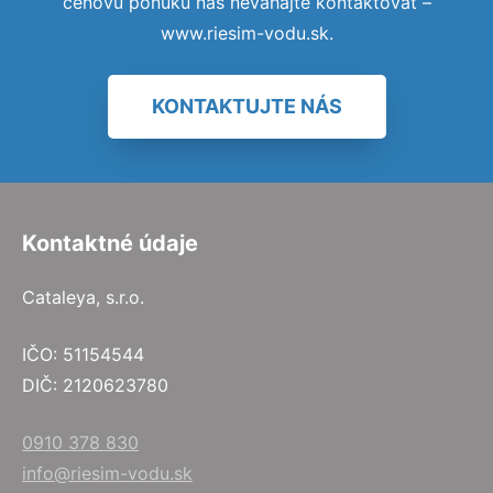
cenovú ponuku nás neváhajte kontaktovať –
www.riesim-vodu.sk.
KONTAKTUJTE NÁS
Kontaktné údaje
Cataleya, s.r.o.
IČO: 51154544
DIČ: 2120623780
0910 378 830
info@riesim-vodu.sk