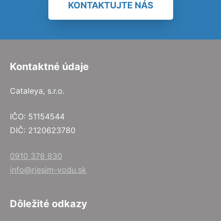
KONTAKTUJTE NÁS
Kontaktné údaje
Cataleya, s.r.o.
IČO: 51154544
DIČ: 2120623780
0910 378 830
info@riesim-vodu.sk
Dôležité odkazy