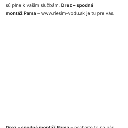
sú plne k vašim službám.
Drez – spodná
montáž Pama
– www.riesim-vodu.sk je tu pre vás.
Drez – spodná montáž Pama
– nechajte to na nás.