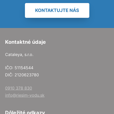
KONTAKTUJTE NÁS
Kontaktné údaje
Cataleya, s.r.o.
IČO: 51154544
DIČ: 2120623780
0910 378 830
info@riesim-vodu.sk
Dôležité odkazy