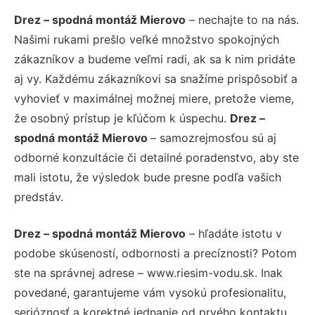
Drez – spodná montáž Mierovo
– nechajte to na nás.
Našimi rukami prešlo veľké množstvo spokojných
zákazníkov a budeme veľmi radi, ak sa k nim pridáte
aj vy. Každému zákazníkovi sa snažíme prispôsobiť a
vyhovieť v maximálnej možnej miere, pretože vieme,
že osobný prístup je kľúčom k úspechu.
Drez –
spodná montáž Mierovo
– samozrejmosťou sú aj
odborné konzultácie či detailné poradenstvo, aby ste
mali istotu, že výsledok bude presne podľa vašich
predstáv.
Drez – spodná montáž Mierovo
– hľadáte istotu v
podobe skúseností, odbornosti a precíznosti? Potom
ste na správnej adrese – www.riesim-vodu.sk. Inak
povedané, garantujeme vám vysokú profesionalitu,
serióznosť a korektné jednanie od prvého kontaktu