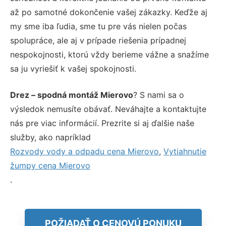
až po samotné dokončenie vašej zákazky. Keďže aj
my sme iba ľudia, sme tu pre vás nielen počas
spolupráce, ale aj v prípade riešenia prípadnej
nespokojnosti, ktorú vždy berieme vážne a snažíme
sa ju vyriešiť k vašej spokojnosti.
Drez – spodná montáž Mierovo
? S nami sa o
výsledok nemusíte obávať. Neváhajte a kontaktujte
nás pre viac informácií. Prezrite si aj ďalšie naše
služby, ako napríklad
Rozvody vody a odpadu cena Mierovo
,
Vytiahnutie
žumpy cena Mierovo
.
POŽIADAŤ O CENOVÚ PONUKU