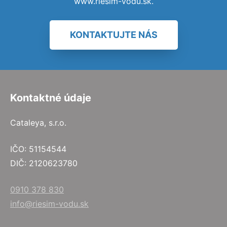
www.riesim-vodu.sk.
KONTAKTUJTE NÁS
Kontaktné údaje
Cataleya, s.r.o.
IČO: 51154544
DIČ: 2120623780
0910 378 830
info@riesim-vodu.sk