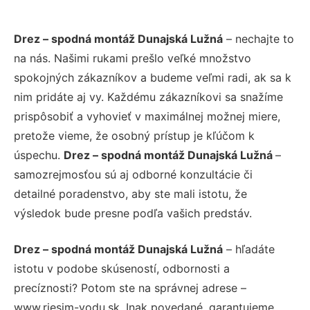
Drez – spodná montáž Dunajská Lužná
– nechajte to
na nás. Našimi rukami prešlo veľké množstvo
spokojných zákazníkov a budeme veľmi radi, ak sa k
nim pridáte aj vy. Každému zákazníkovi sa snažíme
prispôsobiť a vyhovieť v maximálnej možnej miere,
pretože vieme, že osobný prístup je kľúčom k
úspechu.
Drez – spodná montáž Dunajská Lužná
–
samozrejmosťou sú aj odborné konzultácie či
detailné poradenstvo, aby ste mali istotu, že
výsledok bude presne podľa vašich predstáv.
Drez – spodná montáž Dunajská Lužná
– hľadáte
istotu v podobe skúseností, odbornosti a
precíznosti? Potom ste na správnej adrese –
www.riesim-vodu.sk. Inak povedané, garantujeme