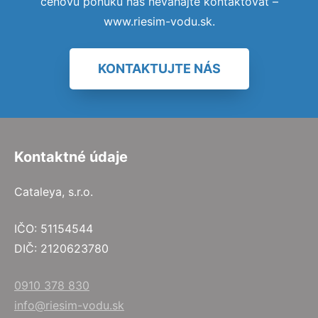
cenovú ponuku nás neváhajte kontaktovať –
www.riesim-vodu.sk.
KONTAKTUJTE NÁS
Kontaktné údaje
Cataleya, s.r.o.
IČO: 51154544
DIČ: 2120623780
0910 378 830
info@riesim-vodu.sk