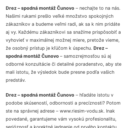
Drez – spodná montáž Čunovo
– nechajte to na nás.
Našimi rukami prešlo veľké množstvo spokojných
zákazníkov a budeme veľmi radi, ak sa k nim pridáte
aj vy. Každému zákazníkovi sa snažíme prispôsobiť a
vyhovieť v maximálnej možnej miere, pretože vieme,
že osobný prístup je kľúčom k úspechu.
Drez –
spodná montáž Čunovo
– samozrejmosťou sú aj
odborné konzultácie či detailné poradenstvo, aby ste
mali istotu, že výsledok bude presne podľa vašich
predstáv.
Drez – spodná montáž Čunovo
– hľadáte istotu v
podobe skúseností, odbornosti a precíznosti? Potom
ste na správnej adrese – www.riesim-vodu.sk. Inak
povedané, garantujeme vám vysokú profesionalitu,
serióznosť a korektné jednanie od prvého kontaktu