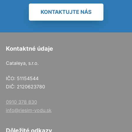
KONTAKTUJTE NÁS
Kontaktné údaje
Cataleya, s.r.o.
IČO: 51154544
DIČ: 2120623780
0910 378 830
info@riesim-vodu.sk
Dôležité odkazy