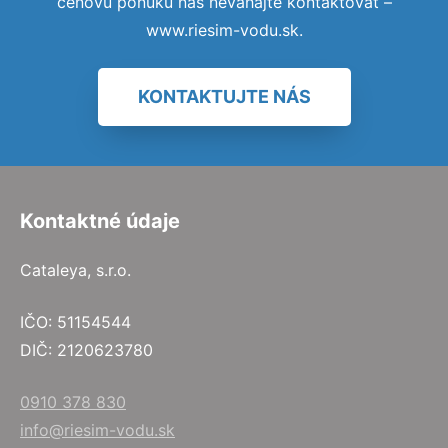
cenovú ponuku nás neváhajte kontaktovať –
www.riesim-vodu.sk.
KONTAKTUJTE NÁS
Kontaktné údaje
Cataleya, s.r.o.
IČO: 51154544
DIČ: 2120623780
0910 378 830
info@riesim-vodu.sk