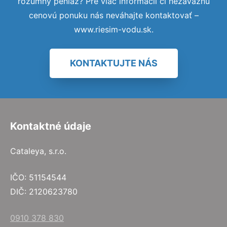
rozumný peniaz? Pre viac informácií či nezáväznú
cenovú ponuku nás neváhajte kontaktovať –
www.riesim-vodu.sk.
KONTAKTUJTE NÁS
Kontaktné údaje
Cataleya, s.r.o.
IČO: 51154544
DIČ: 2120623780
0910 378 830