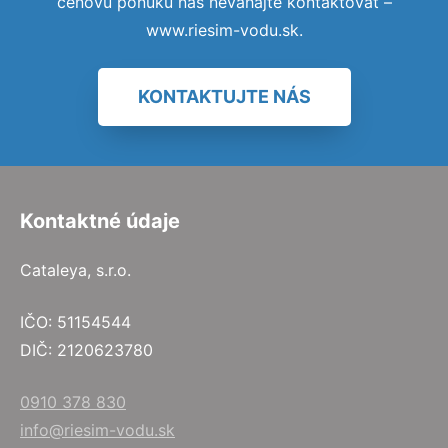
cenovú ponuku nás neváhajte kontaktovať –
www.riesim-vodu.sk.
KONTAKTUJTE NÁS
Kontaktné údaje
Cataleya, s.r.o.
IČO: 51154544
DIČ: 2120623780
0910 378 830
info@riesim-vodu.sk