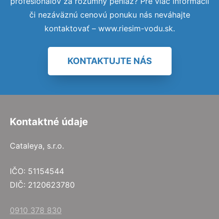
profesionálov za rozumný peniaz? Pre viac informácií
či nezáväznú cenovú ponuku nás neváhajte
kontaktovať – www.riesim-vodu.sk.
KONTAKTUJTE NÁS
Kontaktné údaje
Cataleya, s.r.o.
IČO: 51154544
DIČ: 2120623780
0910 378 830