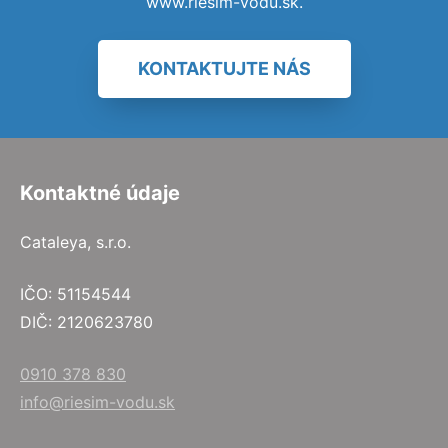
www.riesim-vodu.sk.
KONTAKTUJTE NÁS
Kontaktné údaje
Cataleya, s.r.o.
IČO: 51154544
DIČ: 2120623780
0910 378 830
info@riesim-vodu.sk