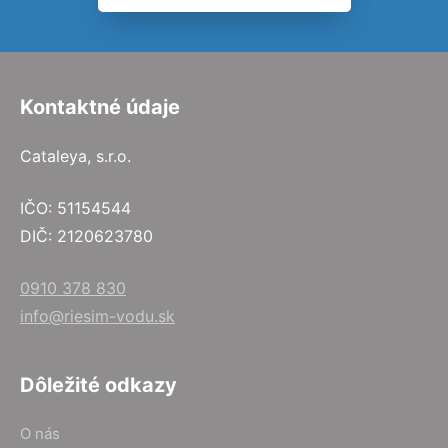
Kontaktné údaje
Cataleya, s.r.o.
IČO: 51154544
DIČ: 2120623780
0910 378 830
info@riesim-vodu.sk
Dôležité odkazy
O nás