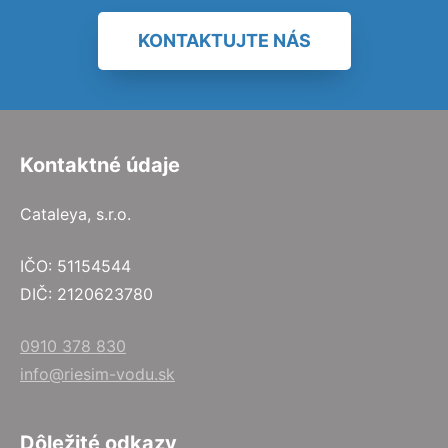
KONTAKTUJTE NÁS
Kontaktné údaje
Cataleya, s.r.o.
IČO: 51154544
DIČ: 2120623780
0910 378 830
info@riesim-vodu.sk
Dôležité odkazy