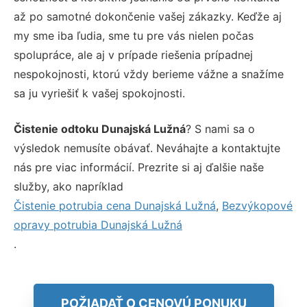
až po samotné dokončenie vašej zákazky. Keďže aj
my sme iba ľudia, sme tu pre vás nielen počas
spolupráce, ale aj v prípade riešenia prípadnej
nespokojnosti, ktorú vždy berieme vážne a snažíme
sa ju vyriešiť k vašej spokojnosti.
Čistenie odtoku Dunajská Lužná
? S nami sa o
výsledok nemusíte obávať. Neváhajte a kontaktujte
nás pre viac informácií. Prezrite si aj ďalšie naše
služby, ako napríklad
Čistenie potrubia cena Dunajská Lužná
,
Bezvýkopové
opravy potrubia Dunajská Lužná
.
POŽIADAŤ O CENOVÚ PONUKU