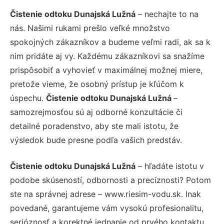
Čistenie odtoku Dunajská Lužná
– nechajte to na
nás. Našimi rukami prešlo veľké množstvo
spokojných zákazníkov a budeme veľmi radi, ak sa k
nim pridáte aj vy. Každému zákazníkovi sa snažíme
prispôsobiť a vyhovieť v maximálnej možnej miere,
pretože vieme, že osobný prístup je kľúčom k
úspechu.
Čistenie odtoku Dunajská Lužná
–
samozrejmosťou sú aj odborné konzultácie či
detailné poradenstvo, aby ste mali istotu, že
výsledok bude presne podľa vašich predstáv.
Čistenie odtoku Dunajská Lužná
– hľadáte istotu v
podobe skúseností, odbornosti a precíznosti? Potom
ste na správnej adrese – www.riesim-vodu.sk. Inak
povedané, garantujeme vám vysokú profesionalitu,
serióznosť a korektné jednanie od prvého kontaktu