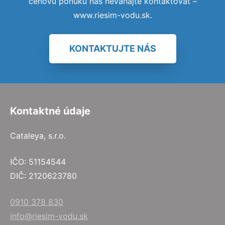
cenovú ponuku nás neváhajte kontaktovať –
www.riesim-vodu.sk.
KONTAKTUJTE NÁS
Kontaktné údaje
Cataleya, s.r.o.
IČO: 51154544
DIČ: 2120623780
0910 378 830
info@riesim-vodu.sk