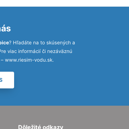
nás
pice
? Hľadáte na to skúsených a
e viac informácií či nezáväznú
 – www.riesim-vodu.sk.
S
Dôležité odkazy