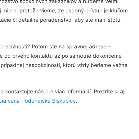
množstvo spokojných zákazníkov a budeme veľmi
j miere, pretože vieme, že osobný prístup je kľúčom
cie či detailné poradenstvo, aby ste mali istotu,
 precíznosti? Potom ste na správnej adrese –
nie od prvého kontaktu až po samotné dokončenie
a prípadnej nespokojnosti, ktorú vždy berieme vážne
kontaktujte nás pre viac informácií. Prezrite si aj
bia cena Podunajské Biskupice
.