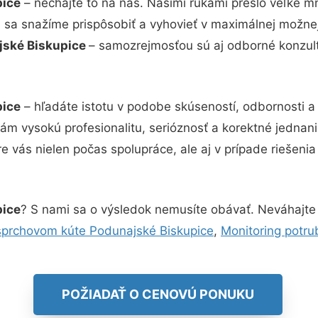
pice
– nechajte to na nás. Našimi rukami prešlo veľké 
i sa snažíme prispôsobiť a vyhovieť v maximálnej možne
ajské Biskupice
– samozrejmosťou sú aj odborné konzultá
pice
– hľadáte istotu v podobe skúseností, odbornosti a
m vysokú profesionalitu, serióznosť a korektné jedna
e vás nielen počas spolupráce, ale aj v prípade riešeni
pice
? S nami sa o výsledok nemusíte obávať. Neváhajte a 
sprchovom kúte Podunajské Biskupice
,
Monitoring potru
POŽIADAŤ O CENOVÚ PONUKU