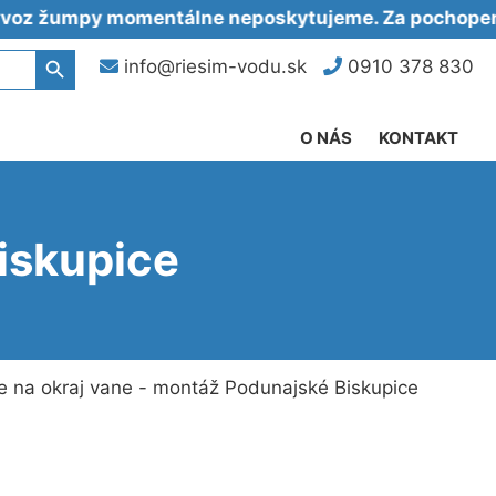
mpy momentálne neposkytujeme. Za pochopenie ďa
Search Button
info@riesim-vodu.sk
0910 378 830
O NÁS
KONTAKT
Biskupice