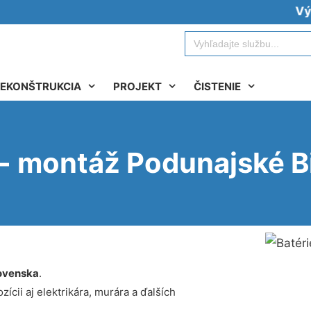
Vývoz žu
Search
for:
EKONŠTRUKCIA
PROJEKT
ČISTENIE
e - montáž Podunajské 
ovenska
.
ícii aj elektrikára, murára a ďalších