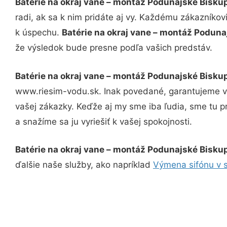
Batérie na okraj vane – montáž Podunajské Bisku
radi, ak sa k nim pridáte aj vy. Každému zákazníkov
k úspechu.
Batérie na okraj vane – montáž Podun
že výsledok bude presne podľa vašich predstáv.
Batérie na okraj vane – montáž Podunajské Bisku
www.riesim-vodu.sk. Inak povedané, garantujeme vá
vašej zákazky. Keďže aj my sme iba ľudia, sme tu pr
a snažíme sa ju vyriešiť k vašej spokojnosti.
Batérie na okraj vane – montáž Podunajské Bisku
ďalšie naše služby, ako napríklad
Výmena sifónu v 