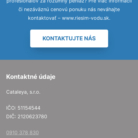
profesionálov za rozumný peniaz? Pre viac informácií
či nezáväznú cenovú ponuku nás neváhajte
kontaktovať – www.riesim-vodu.sk.
KONTAKTUJTE NÁS
Kontaktné údaje
Cataleya, s.r.o.
IČO: 51154544
DIČ: 2120623780
0910 378 830