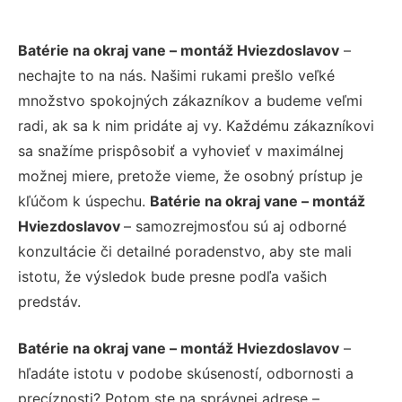
Batérie na okraj vane – montáž Hviezdoslavov
–
nechajte to na nás. Našimi rukami prešlo veľké
množstvo spokojných zákazníkov a budeme veľmi
radi, ak sa k nim pridáte aj vy. Každému zákazníkovi
sa snažíme prispôsobiť a vyhovieť v maximálnej
možnej miere, pretože vieme, že osobný prístup je
kľúčom k úspechu.
Batérie na okraj vane – montáž
Hviezdoslavov
– samozrejmosťou sú aj odborné
konzultácie či detailné poradenstvo, aby ste mali
istotu, že výsledok bude presne podľa vašich
predstáv.
Batérie na okraj vane – montáž Hviezdoslavov
–
hľadáte istotu v podobe skúseností, odbornosti a
precíznosti? Potom ste na správnej adrese –