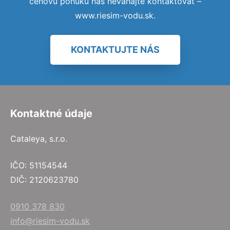
cenovú ponuku nás neváhajte kontaktovať –
www.riesim-vodu.sk.
KONTAKTUJTE NÁS
Kontaktné údaje
Cataleya, s.r.o.
IČO: 51154544
DIČ: 2120623780
0910 378 830
info@riesim-vodu.sk