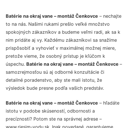
Batérie na okraj vane – montáž Čenkovce
– nechajte
to na nás. Našimi rukami prešlo veľké množstvo
spokojných zákazníkov a budeme veľmi radi, ak sa k
nim pridáte aj vy. Každému zákazníkovi sa snažíme
prispôsobiť a vyhovieť v maximálnej možnej miere,
pretože vieme, že osobný prístup je kľúčom k
úspechu.
Batérie na okraj vane – montáž Čenkovce
–
samozrejmosťou sú aj odborné konzultácie či
detailné poradenstvo, aby ste mali istotu, že
výsledok bude presne podľa vašich predstáv.
Batérie na okraj vane – montáž Čenkovce
– hľadáte
istotu v podobe skúseností, odbornosti a
precíznosti? Potom ste na správnej adrese –
www.riesim-vodu.sk. Inak povedané, garantujeme